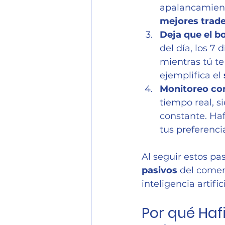
apalancamiento
mejores trad
Deja que el b
del día, los 7
mientras tú te
ejemplifica el 
Monitoreo co
tiempo real, s
constante. Haf
tus preferenci
Al seguir estos pa
pasivos
 del comer
inteligencia artifi
Por qué Haf