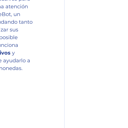
a atención 
eBot, un 
yudando tanto 
zar sus 
posible 
unciona 
ivos
 y 
 ayudarlo a 
omonedas.