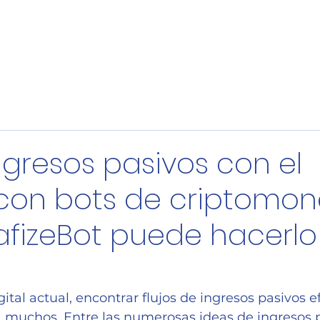
¿Qué es HafizeBot?
Características
Manifestació
gresos pasivos con el
 con bots de criptomon
fizeBot puede hacerlo
ital actual, encontrar flujos de ingresos pasivos ef
a muchos. Entre las numerosas ideas de ingresos p