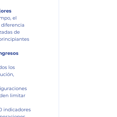
ores 
mpo, el 
diferencia 
zadas de 
principiantes 
ingresos 
os los 
ución, 
iguraciones 
den limitar 
0 indicadores 
operaciones 