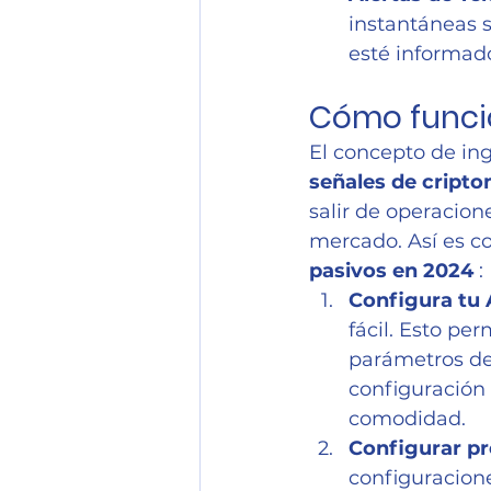
instantáneas 
esté informad
Cómo funcio
El concepto de ing
señales de cript
salir de operacio
mercado. Así es c
pasivos en 2024
 :
Configura tu 
fácil. Esto pe
parámetros de
configuración 
comodidad.
Configurar pr
configuracione