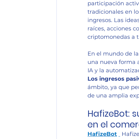
participación acti
tradicionales en l
ingresos. Las idea
raíces, acciones c
criptomonedas a t
En el mundo de la
una nueva forma a
IA y la automatiza
Los ingresos pasi
ámbito, ya que per
de una amplia exp
HafizeBot: 
en el come
HafizeBot
 Hafiz