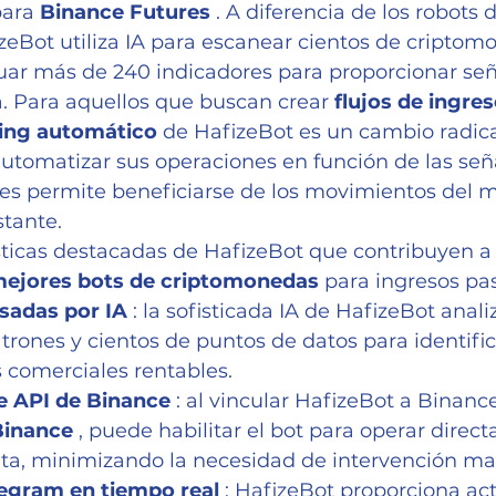
ara 
Binance Futures
 . A diferencia de los robots 
izeBot utiliza IA para escanear cientos de criptom
uar más de 240 indicadores para proporcionar señ
. Para aquellos que buscan crear 
flujos de ingre
ding automático
 de HafizeBot es un cambio radica
utomatizar sus operaciones en función de las señ
les permite beneficiarse de los movimientos del 
tante.
sticas destacadas de HafizeBot que contribuyen a 
ejores bots de criptomonedas
 para ingresos pa
sadas por IA
 : la sofisticada IA de HafizeBot anali
trones y cientos de puntos de datos para identific
 comerciales rentables.
e API de Binance
 : al vincular HafizeBot a Binan
Binance
 , puede habilitar el bot para operar direc
ta, minimizando la necesidad de intervención ma
legram en tiempo real
 : HafizeBot proporciona ac