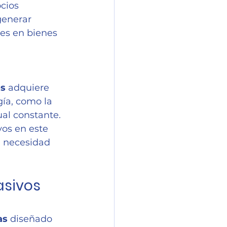
cios 
generar 
nes en bienes 
os
 adquiere 
ía, como la 
al constante. 
vos en este 
n necesidad 
asivos 
as
 diseñado 