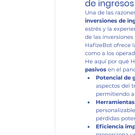
de ingreso
Una de las razones
inversiones de in
estrés y la experi
de las inversiones
HafizeBot ofrece la
como a los operad
He aquí por qué H
pasivos
 en el pa
Potencial de 
aspectos del t
permitiendo a 
Herramientas 
personalizable
pérdidas poten
Eficiencia im
proporciona un