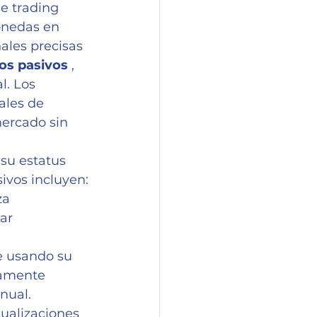
de trading 
onedas en 
ales precisas 
sos pasivos
 , 
l. Los 
ales de 
mercado sin 
su estatus 
sivos incluyen:
za 
ar 
ce usando su 
tamente 
nual.
tualizaciones 