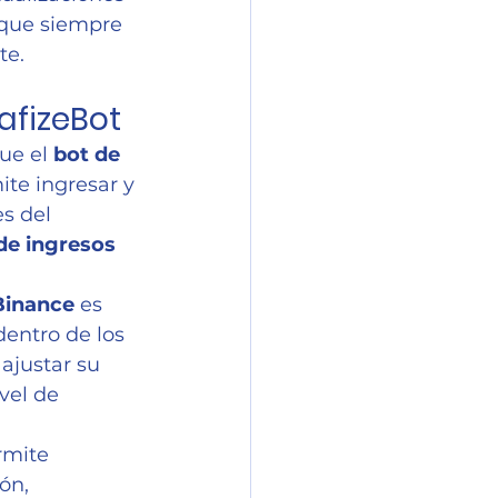
 que siempre 
te.
afizeBot
ue el 
bot de 
ite ingresar y 
s del 
de ingresos 
Binance
 es 
dentro de los 
ajustar su 
vel de 
rmite 
ón, 