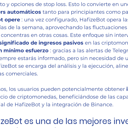
 y opciones de stop loss. Esto lo convierte en uno
ers automáticos
 tanto para principiantes como pa
ot opere
 : una vez configurado, HafizeBot opera la
 días de la semana, aprovechando las fluctuacione
 concentras en otras cosas. Este enfoque sin inter
significado de ingresos pasivos
 en las criptomo
n mínimo esfuerzo
 : gracias a las alertas de Tele
iempre estarás informado, pero sin necesidad de 
izeBot se encarga del análisis y la ejecución, ali
as comerciales.
sos, los usuarios pueden potencialmente obtener 
cio de criptomonedas, beneficiándose de las cap
cial de HafizeBot y la integración de Binance.
izeBot es una de las mejores inv