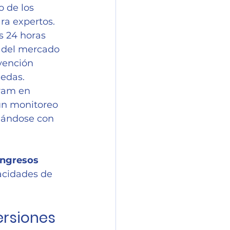
 de los 
ra expertos.
s 24 horas 
s del mercado 
vención 
nedas.
gram en 
un monitoreo 
neándose con 
ingresos 
acidades de 
ersiones 