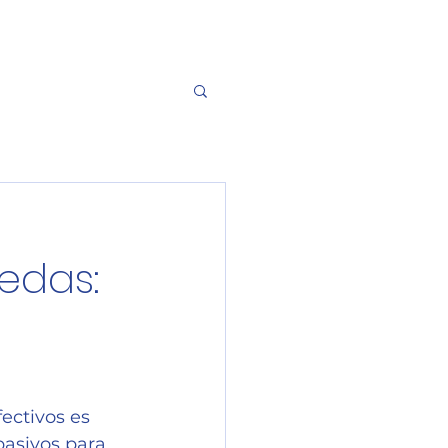
n
Precios
Informes
Blog
More
edas:
ectivos es 
asivos para 