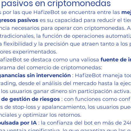
s pasivos en criptomonedas
 por las que HafizeBot se encuentra entre las 
mej
gresos pasivos
 es su capacidad para reducir el tie
encia necesarios para operar con criptomonedas. A 
 tradicionales, la función de operaciones automati
 flexibilidad y la precisión que atraen tanto a los 
ores experimentados.
afizeBot se destaca como una valiosa 
fuente de 
norama del comercio de criptomonedas:
ganancias sin intervención
 : HafizeBot maneja tod
rading, desde el análisis del mercado hasta la ejec
los usuarios ganar dinero sin participación activa.
de gestión de riesgos
 : con funciones como conf
s de stop-loss y apalancamiento, los usuarios pue
ciales y optimizar los retornos.
pulsada por IA
 : la confianza del bot en más de 24
a ventaja significativa, lo que garantiza que las 