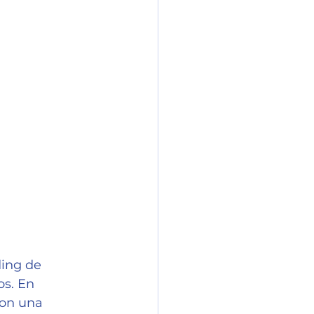
ding de 
s. En 
con una 