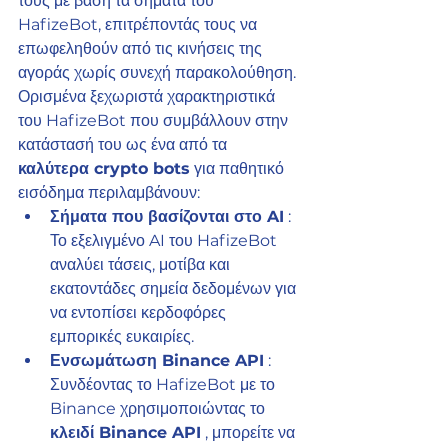
τους με βάση τα σήματα του 
HafizeBot, επιτρέποντάς τους να 
επωφεληθούν από τις κινήσεις της 
αγοράς χωρίς συνεχή παρακολούθηση.
Ορισμένα ξεχωριστά χαρακτηριστικά 
του HafizeBot που συμβάλλουν στην 
κατάστασή του ως ένα από τα 
καλύτερα crypto bots
 για παθητικό 
εισόδημα περιλαμβάνουν:
Σήματα που βασίζονται στο AI
 : 
Το εξελιγμένο AI του HafizeBot 
αναλύει τάσεις, μοτίβα και 
εκατοντάδες σημεία δεδομένων για 
να εντοπίσει κερδοφόρες 
εμπορικές ευκαιρίες.
Ενσωμάτωση Binance API
 : 
Συνδέοντας το HafizeBot με το 
Binance χρησιμοποιώντας το 
κλειδί Binance API
 , μπορείτε να 