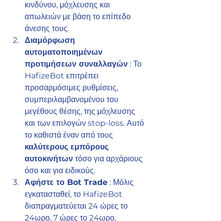
κινδύνου, μόχλευσης και 
απωλειών με βάση το επίπεδο 
άνεσης τους.
Διαμόρφωση 
αυτοματοποιημένων 
προτιμήσεων συναλλαγών
 : Το 
HafizeBot επιτρέπει 
προσαρμόσιμες ρυθμίσεις, 
συμπεριλαμβανομένου του 
μεγέθους θέσης, της μόχλευσης 
και των επιλογών stop-loss. Αυτό 
το καθιστά έναν από τους 
καλύτερους εμπόρους 
αυτοκινήτων
 τόσο για αρχάριους 
όσο και για ειδικούς.
Αφήστε το Bot Trade
 : Μόλις 
εγκατασταθεί, το HafizeBot 
διαπραγματεύεται 24 ώρες το 
24ωρο, 7 ώρες το 24ωρο, 