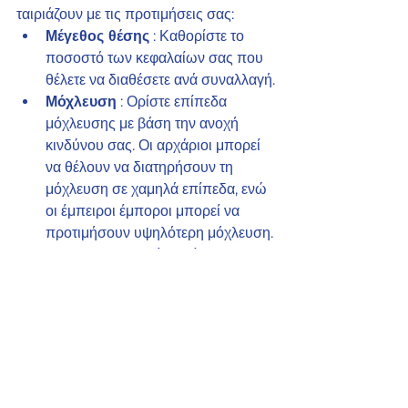
ταιριάζουν με τις προτιμήσεις σας:
Μέγεθος θέσης
 : Καθορίστε το 
ποσοστό των κεφαλαίων σας που 
θέλετε να διαθέσετε ανά συναλλαγή.
Μόχλευση
 : Ορίστε επίπεδα 
μόχλευσης με βάση την ανοχή 
κινδύνου σας. Οι αρχάριοι μπορεί 
να θέλουν να διατηρήσουν τη 
μόχλευση σε χαμηλά επίπεδα, ενώ 
οι έμπειροι έμποροι μπορεί να 
προτιμήσουν υψηλότερη μόχλευση.
Stop-Loss
 : Αυτή η κρίσιμη 
ρύθμιση αποτρέπει σημαντικές 
απώλειες σε περίπτωση που η 
αγορά κινηθεί αντίθετα με τη θέση 
σας.
Βήμα 4: Ξεκινήστε τις 