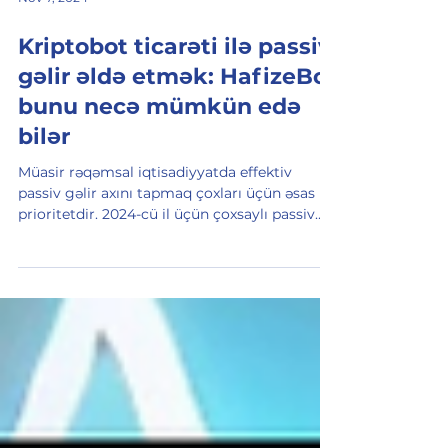
Nov 7, 2024
Kriptobot ticarəti ilə passiv
gəlir əldə etmək: HafizeBot
bunu necə mümkün edə
bilər
Müasir rəqəmsal iqtisadiyyatda effektiv
passiv gəlir axını tapmaq çoxları üçün əsas
prioritetdir. 2024-cü il üçün çoxsaylı passiv
gəlir...