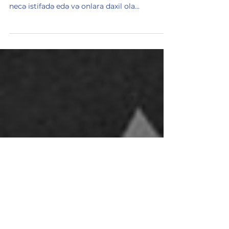
Binance Futures üçün
pulsuz AI Kripto Siqnalları
Bu gün bu bloq yazısında biz sizə pulsuz süni
intellektlə yaradılan kripto siqnallarından
necə istifadə edə və onlara daxil ola...