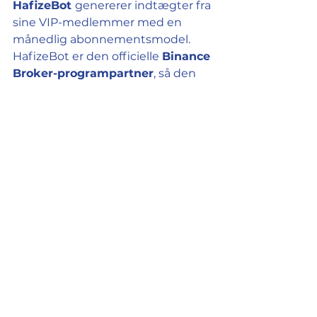
HafizeBot 
genererer indtægter fra 
sine VIP-medlemmer med en 
månedlig abonnementsmodel. 
HafizeBot er den officielle 
Binance 
Broker-programpartner
, så den 
tjener en lille kommission på 
handler foretaget gennem 
Binance
. Derfor er målet for 
HafizeBot-teamet at give dig en 
bot med høj nøjagtighed og få dig 
til at vinde.
Se alle
Seneste blogindlæg