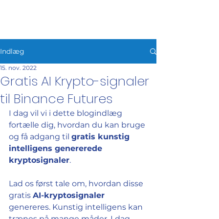
HAFIZEBOT
Indlæg
15. nov. 2022
Gratis AI Krypto-signaler
til Binance Futures
I dag vil vi i dette blogindlæg 
fortælle dig, hvordan du kan bruge 
og få adgang til 
gratis kunstig 
intelligens genererede 
kryptosignaler
.
Lad os først tale om, hvordan disse 
gratis 
AI-kryptosignaler
genereres. Kunstig intelligens kan 
trænes på mange måder. I dag 