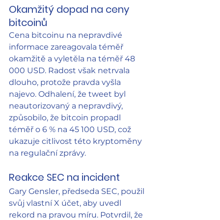
Okamžitý dopad na ceny 
bitcoinů
Cena bitcoinu na nepravdivé 
informace zareagovala téměř 
okamžitě a vyletěla na téměř 48 
000 USD. Radost však netrvala 
dlouho, protože pravda vyšla 
najevo. Odhalení, že tweet byl 
neautorizovaný a nepravdivý, 
způsobilo, že bitcoin propadl 
téměř o 6 % na 45 100 USD, což 
ukazuje citlivost této kryptoměny 
na regulační zprávy.
Reakce SEC na incident
Gary Gensler, předseda SEC, použil 
svůj vlastní X účet, aby uvedl 
rekord na pravou míru. Potvrdil, že 