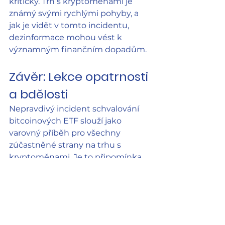
kriticky. Trh s kryptoměnami je 
známý svými rychlými pohyby, a 
jak je vidět v tomto incidentu, 
dezinformace mohou vést k 
významným finančním dopadům.
Závěr: Lekce opatrnosti 
a bdělosti
Nepravdivý incident schvalování 
bitcoinových ETF slouží jako 
varovný příběh pro všechny 
zúčastněné strany na trhu s 
kryptoměnami. Je to připomínka 
potřeby bdělosti a důležitosti 
ověřování informací z 
důvěryhodných zdrojů. Vzhledem 
k tomu, že trh stále dospívá, 
takových problémů bude 