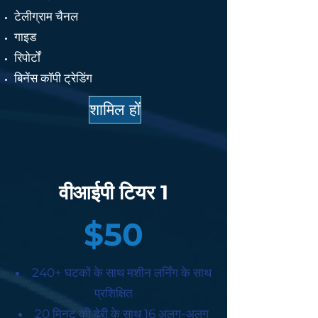
टेलीग्राम चैनल
गाइड
रिपोर्टों
बिनेंस कॉपी ट्रेडिंग
शामिल हों
वीआईपी टियर 1
$50
240+ घटकों के साथ मशीन लर्निंग के साथ
प्रशिक्षित
20 मिनट की देरी के साथ 16 अलग-अलग