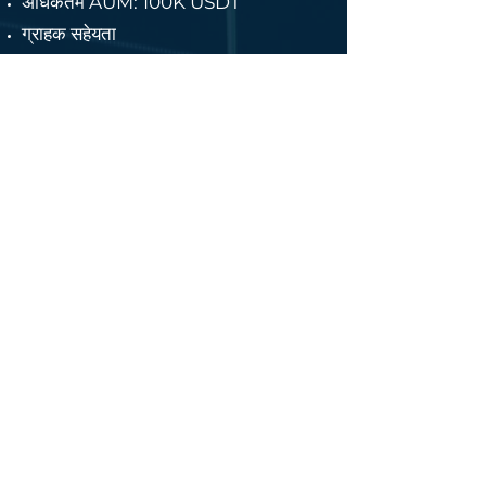
अधिकतम AUM: 100K USDT
ग्राहक सहेयता
बॉट से बात करें
वीआईपी टियर 3
$100
/100K यूएसडीटी
वीआईपी टियर 2 सुविधाएँ
बिनेंस लीड ट्रेडर एपीआई
असीमित स्थिति आकार
असीमित पद