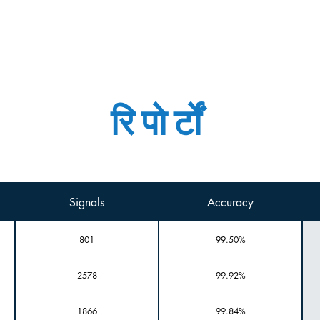
हाफिजबॉट क्या है?
विशेषताएं
डेमो
रिपोर्टों
Signals
Accuracy
801
99.50%
2578
99.92%
1866
99.84%