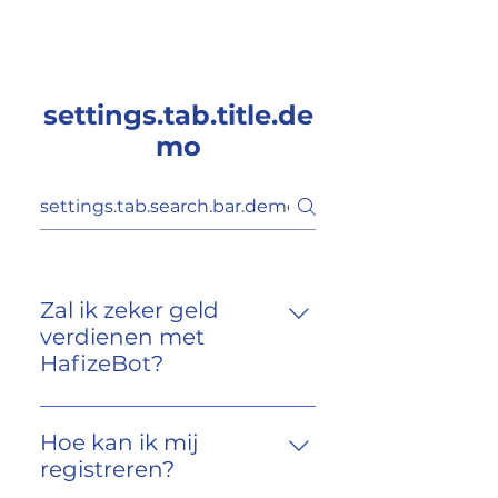
HAFIZEBOT
settings.tab.title.de
mo
Zal ik zeker geld
verdienen met
HafizeBot?
Hoewel het voor niemand
mogelijk is om winst te
Hoe kan ik mij
garanderen vanwege de
registreren?
inherent onvoorspelbare aard