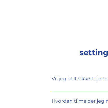
HAFIZEBOT
setting
Vil jeg helt sikkert tj
Selvom det er umuligt for no
uforudsigelige karakter, udn
Hvordan tilmelder jeg 
handelssignaler med en høj 