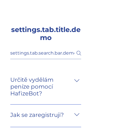
HAFIZEBOT
settings.tab.title.de
mo
Určitě vydělám
peníze pomocí
HafizeBot?
I když je nemožné, aby kdokoli
zaručil zisky kvůli přirozeně
Jak se zaregistruji?
nepředvídatelné povaze trhu s
kryptoměnami, HafizeBot